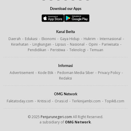
Download our Apps
Kanal Berita
Daerah
Edukasi
Ekonomi
Gaya Hidup
Hukrim
Internasional
Kesehatan
Lingkungan
Lipsus
Nasional
Opini
Pariwisata
Pendidikan
Peristiwa
Teknologi
Temuan
Informasi
Advertisement
Kode Etik
Pedoman Media Siber
Privacy Policy
Redaksi
OMG Network
Faktatoday.com
Kritisi.id
Orasi.id
Terkinijambi.com
Topik8.com
© 2025
Penjurunegeri.com
All Right Reserved.
a subsidiary of
OMG Network
.