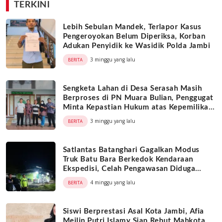
TERKINI
Lebih Sebulan Mandek, Terlapor Kasus
Pengeroyokan Belum Diperiksa, Korban
Adukan Penyidik ke Wasidik Polda Jambi
3 minggu yang lalu
BERITA
Sengketa Lahan di Desa Serasah Masih
Berproses di PN Muara Bulian, Penggugat
Minta Kepastian Hukum atas Kepemilikan
Objek Tanah
3 minggu yang lalu
BERITA
Satlantas Batanghari Gagalkan Modus
Truk Batu Bara Berkedok Kendaraan
Ekspedisi, Celah Pengawasan Diduga
Dimanfaatkan Oknum
4 minggu yang lalu
BERITA
Siswi Berprestasi Asal Kota Jambi, Afia
Meilin Putri Islamy Siap Rebut Mahkota