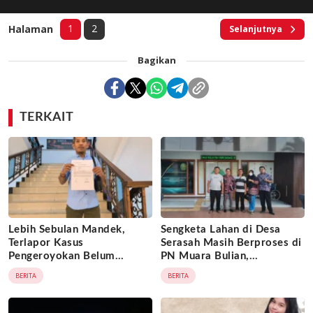
1
2
Halaman
Selanjutnya
Bagikan
TERKAIT
Lebih Sebulan Mandek,
Sengketa Lahan di Desa
Terlapor Kasus
Serasah Masih Berproses di
Pengeroyokan Belum
PN Muara Bulian,
Diperiksa, Korban Adukan
Penggugat Minta Kepastian
BERITA
BERITA
Penyidik ke Wasidik Polda
Hukum atas Kepemilikan
Jambi
Objek Tanah