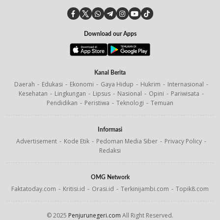
Download our Apps
Kanal Berita
Daerah
Edukasi
Ekonomi
Gaya Hidup
Hukrim
Internasional
Kesehatan
Lingkungan
Lipsus
Nasional
Opini
Pariwisata
Pendidikan
Peristiwa
Teknologi
Temuan
Informasi
Advertisement
Kode Etik
Pedoman Media Siber
Privacy Policy
Redaksi
OMG Network
Faktatoday.com
Kritisi.id
Orasi.id
Terkinijambi.com
Topik8.com
© 2025
Penjurunegeri.com
All Right Reserved.