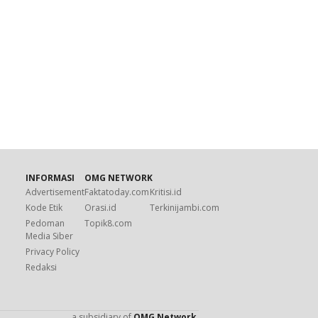
INFORMASI
OMG NETWORK
Advertisement
Faktatoday.com
Kritisi.id
Kode Etik
Orasi.id
Terkinijambi.com
Pedoman
Topik8.com
Media Siber
Privacy Policy
Redaksi
a subsidiary of
OMG Network
.