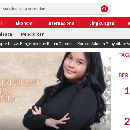
i
Ekonomi
Internasional
Lingkungan
wisata
P
endidikan
apor Kasus Pengeroyokan Belum Diperiksa, Korban Adukan Penyidik ke W
TAG
BER
1
2