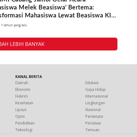
siswa Melek Beasiswa’ Bertema:
sformasi Mahasiswa Lewat Beasiswa KIP-
DP, dan BU”
1 tahun yang lalu
AH LEBIH BANYAK
KANAL BERITA
Daerah
Edukasi
Ekonomi
Gaya Hidup
Hukrim
Internasional
Kesehatan
Lingkungan
Lipsus
Nasional
Opini
Pariwisata
Pendidikan
Peristiwa
Teknologi
Temuan