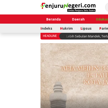
Beranda
Daerah
Edukas
I
ndeks
H
ukrim
L
ipsus
P
ari
HEADLINE
Lebih Sebulan Mandek, Terl