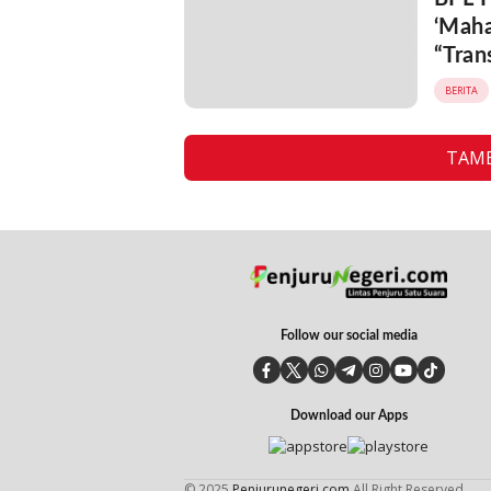
‘Maha
“Tran
K, LP
BERITA
TAMB
Follow our social media
Download our Apps
© 2025
Penjurunegeri.com
All Right Reserved.