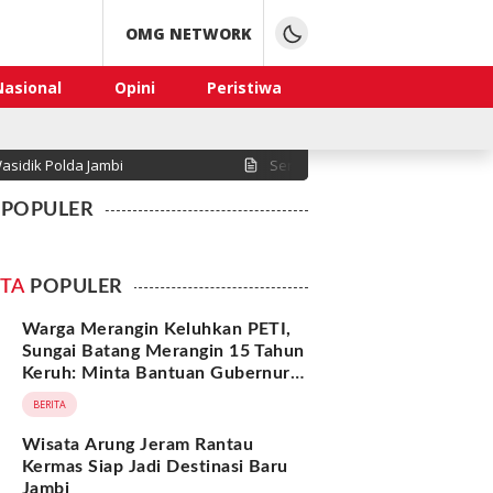
OMG NETWORK
Nasional
Opini
Peristiwa
asidik Polda Jambi
Sengketa Lahan di Desa Serasah
POPULER
ITA
POPULER
Warga Merangin Keluhkan PETI,
Sungai Batang Merangin 15 Tahun
Keruh: Minta Bantuan Gubernur
Jawa Barat
BERITA
Wisata Arung Jeram Rantau
Kermas Siap Jadi Destinasi Baru
Jambi