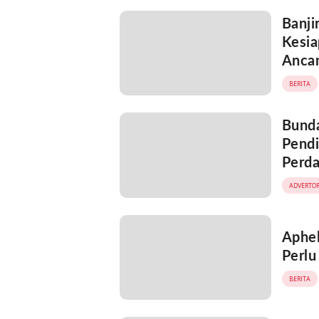
Banji
Kesi
Anca
BERITA
Bund
Pendi
Perda
ADVERTOR
Aphel
Perlu
BERITA