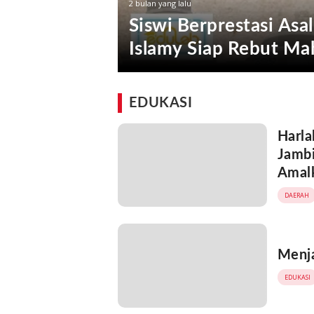
2 bulan yang lalu
Siswi Berprestasi Asal
Islamy Siap Rebut Ma
EDUKASI
Harla
Jambi
Amalk
DAERAH
Menja
EDUKASI