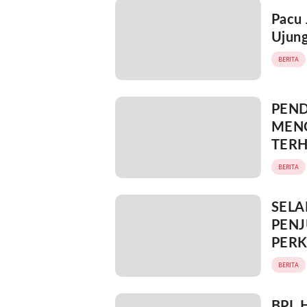
Pacu 
Ujung
BERITA
PEND
MEN
TER
BERITA
SELA
PEN
PERK
PER
BERITA
BPL H