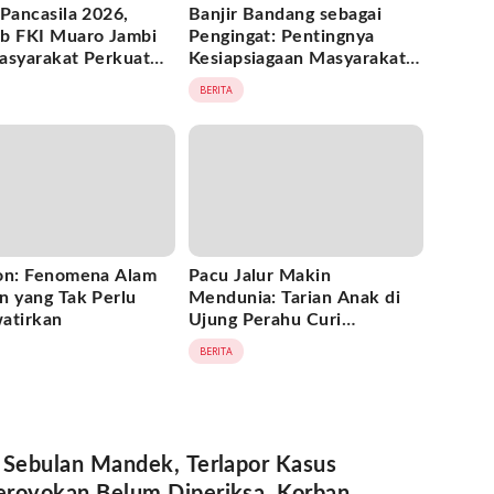
Pancasila 2026,
Banjir Bandang sebagai
b FKI Muaro Jambi
Pengingat: Pentingnya
asyarakat Perkuat
Kesiapsiagaan Masyarakat
uan dan Amalkan
Menghadapi Ancaman Alam
BERITA
ilai Kebangsaan
on: Fenomena Alam
Pacu Jalur Makin
n yang Tak Perlu
Mendunia: Tarian Anak di
atirkan
Ujung Perahu Curi
Perhatian Dunia
BERITA
 Sebulan Mandek, Terlapor Kasus
royokan Belum Diperiksa, Korban