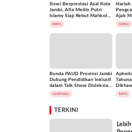
Siswi Berprestasi Asal Kota
Harlah 
Jambi, Afia Meilin Putri
Pengca
Islamy Siap Rebut Mahkota
Ajak M
Putri Jambi 2026
Persat
BERITA
DAERAH
Nilai-N
Bunda PAUD Provinsi Jambi
Apheli
Dukung Pendidikan Inklusif
Tahuna
dalam Talk Show Disleksia
Dikhaw
Perdana di Provinsi Jambi
ADVERTORIAL
BERITA
TERKINI
Lebih
Penge