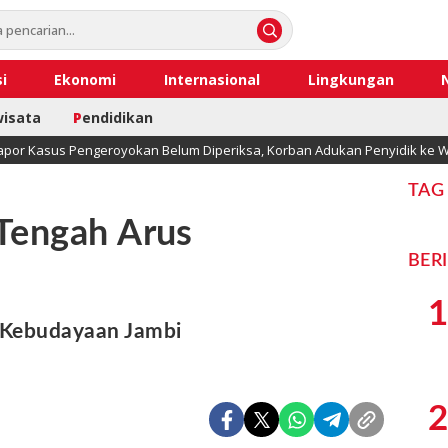
i
Ekonomi
Internasional
Lingkungan
wisata
P
endidikan
apor Kasus Pengeroyokan Belum Diperiksa, Korban Adukan Penyidik ke W
TAG
 Tengah Arus
BER
1
 Kebudayaan Jambi
2