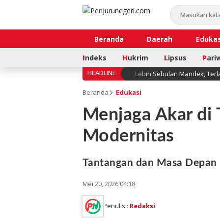
Beranda
Daerah
Edukas
I
ndeks
H
ukrim
L
ipsus
P
ari
HEADLINE
Lebih Sebulan Mandek, Terl
Beranda
Edukasi
Menjaga Akar di
Modernitas
Tantangan dan Masa Depan
Mei 20, 2026 04:18
Penulis :
Redaksi