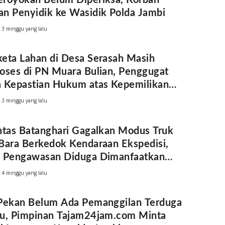
n Penyidik ke Wasidik Polda Jambi
3 minggu yang lalu
eta Lahan di Desa Serasah Masih
oses di PN Muara Bulian, Penggugat
 Kepastian Hukum atas Kepemilikan
k Tanah
3 minggu yang lalu
ntas Batanghari Gagalkan Modus Truk
Bara Berkedok Kendaraan Ekspedisi,
h Pengawasan Diduga Dimanfaatkan
um
4 minggu yang lalu
Pekan Belum Ada Pemanggilan Terduga
u, Pimpinan Tajam24jam.com Minta