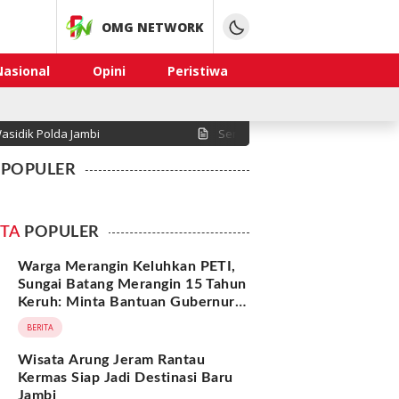
OMG NETWORK
Nasional
Opini
Peristiwa
asidik Polda Jambi
Sengketa Lahan di Desa Serasah
POPULER
ITA
POPULER
Warga Merangin Keluhkan PETI,
Sungai Batang Merangin 15 Tahun
Keruh: Minta Bantuan Gubernur
Jawa Barat
BERITA
Wisata Arung Jeram Rantau
Kermas Siap Jadi Destinasi Baru
Jambi