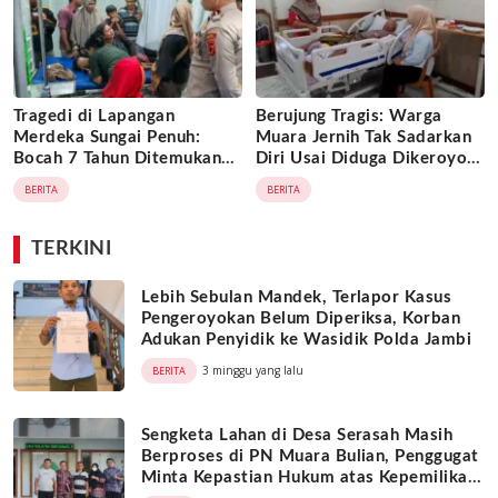
Tragedi di Lapangan
Berujung Tragis: Warga
Merdeka Sungai Penuh:
Muara Jernih Tak Sadarkan
Bocah 7 Tahun Ditemukan
Diri Usai Diduga Dikeroyok
Tak Bernyawa di Dalam
Oknum ASN dan Honorer di
BERITA
BERITA
Istana Balon yang Sudah
SMPN 32 Merangin
Dilipat
TERKINI
Lebih Sebulan Mandek, Terlapor Kasus
Pengeroyokan Belum Diperiksa, Korban
Adukan Penyidik ke Wasidik Polda Jambi
3 minggu yang lalu
BERITA
Sengketa Lahan di Desa Serasah Masih
Berproses di PN Muara Bulian, Penggugat
Minta Kepastian Hukum atas Kepemilikan