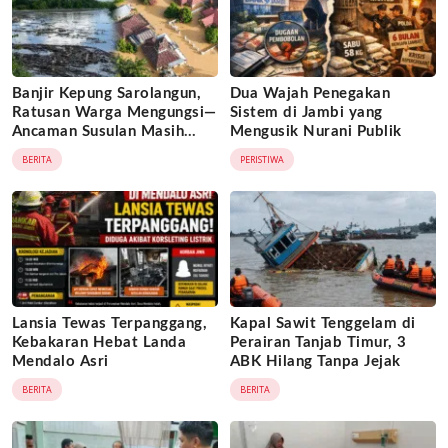
Banjir Kepung Sarolangun,
Dua Wajah Penegakan
Ratusan Warga Mengungsi—
Sistem di Jambi yang
Ancaman Susulan Masih
Mengusik Nurani Publik
Mengintai
BERITA
PERISTIWA
Lansia Tewas Terpanggang,
Kapal Sawit Tenggelam di
Kebakaran Hebat Landa
Perairan Tanjab Timur, 3
Mendalo Asri
ABK Hilang Tanpa Jejak
BERITA
BERITA