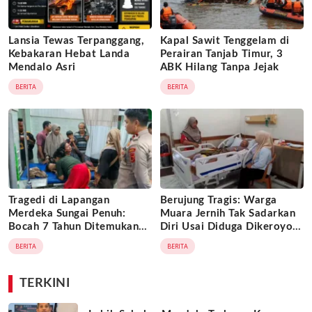
Lansia Tewas Terpanggang,
Kapal Sawit Tenggelam di
Kebakaran Hebat Landa
Perairan Tanjab Timur, 3
Mendalo Asri
ABK Hilang Tanpa Jejak
BERITA
BERITA
Tragedi di Lapangan
Berujung Tragis: Warga
Merdeka Sungai Penuh:
Muara Jernih Tak Sadarkan
Bocah 7 Tahun Ditemukan
Diri Usai Diduga Dikeroyok
Tak Bernyawa di Dalam
Oknum ASN dan Honorer di
BERITA
BERITA
Istana Balon yang Sudah
SMPN 32 Merangin
Dilipat
TERKINI