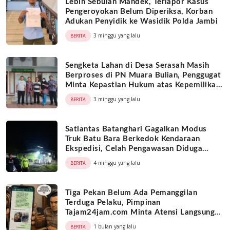
Lebih Sebulan Mandek, Terlapor Kasus
Pengeroyokan Belum Diperiksa, Korban
Adukan Penyidik ke Wasidik Polda Jambi
3 minggu yang lalu
BERITA
Sengketa Lahan di Desa Serasah Masih
Berproses di PN Muara Bulian, Penggugat
Minta Kepastian Hukum atas Kepemilikan
Objek Tanah
3 minggu yang lalu
BERITA
Satlantas Batanghari Gagalkan Modus
Truk Batu Bara Berkedok Kendaraan
Ekspedisi, Celah Pengawasan Diduga
Dimanfaatkan Oknum
4 minggu yang lalu
BERITA
Tiga Pekan Belum Ada Pemanggilan
Terduga Pelaku, Pimpinan
Tajam24jam.com Minta Atensi Langsung
Kapolda Jambi
1 bulan yang lalu
BERITA