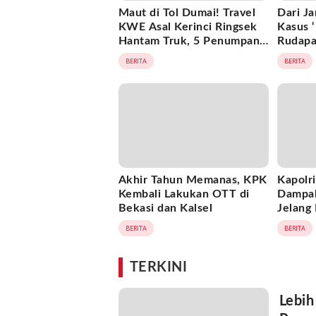
Maut di Tol Dumai! Travel
Dari Ja
KWE Asal Kerinci Ringsek
Kasus 
Hantam Truk, 5 Penumpang
Rudapa
Tewas Seketika
Nasion
BERITA
BERITA
Turun 
Akhir Tahun Memanas, KPK
Kapolri
Kembali Lakukan OTT di
Dampak
Bekasi dan Kalsel
Jelang 
Tahun 
BERITA
BERITA
TERKINI
Lebih