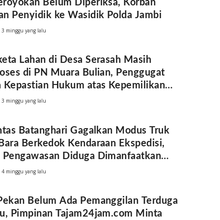
royokan Belum Diperiksa, Korban
n Penyidik ke Wasidik Polda Jambi
3 minggu yang lalu
eta Lahan di Desa Serasah Masih
oses di PN Muara Bulian, Penggugat
 Kepastian Hukum atas Kepemilikan
k Tanah
3 minggu yang lalu
ntas Batanghari Gagalkan Modus Truk
Bara Berkedok Kendaraan Ekspedisi,
h Pengawasan Diduga Dimanfaatkan
um
4 minggu yang lalu
Pekan Belum Ada Pemanggilan Terduga
u, Pimpinan Tajam24jam.com Minta