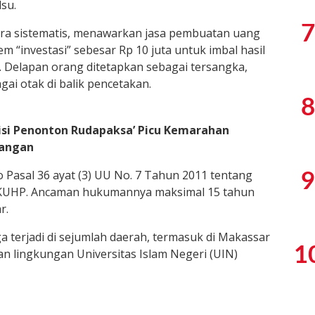
su.
7
ecara sistematis, menawarkan jasa pembuatan uang
 “investasi” sebesar Rp 10 juta untuk imbal hasil
. Delapan orang ditetapkan sebagai tersangka,
ai otak di balik pencetakan.
8
olisi Penonton Rudapaksa’ Picu Kemarahan
Tangan
 jo Pasal 36 ayat (3) UU No. 7 Tahun 2011 tentang
9
5 KUHP. Ancaman hukumannya maksimal 15 tahun
r.
ga terjadi di sejumlah daerah, termasuk di Makassar
1
n lingkungan Universitas Islam Negeri (UIN)