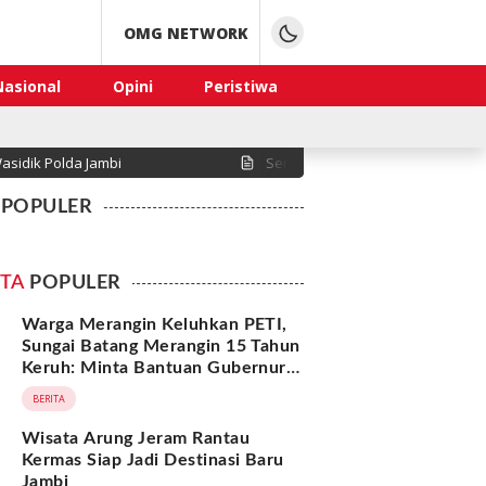
OMG NETWORK
Nasional
Opini
Peristiwa
asidik Polda Jambi
Sengketa Lahan di Desa Serasah
POPULER
ITA
POPULER
Warga Merangin Keluhkan PETI,
Sungai Batang Merangin 15 Tahun
Keruh: Minta Bantuan Gubernur
Jawa Barat
BERITA
Wisata Arung Jeram Rantau
Kermas Siap Jadi Destinasi Baru
Jambi