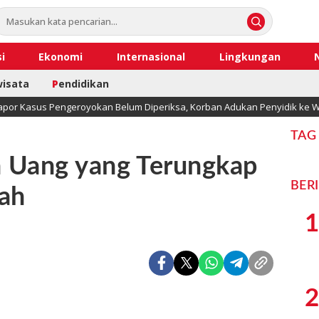
i
Ekonomi
Internasional
Lingkungan
wisata
P
endidikan
apor Kasus Pengeroyokan Belum Diperiksa, Korban Adukan Penyidik ke W
TAG
 Uang yang Terungkap
BER
rah
1
2