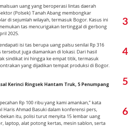
malsuan uang yang beroperasi lintas daerah
 Sektor (Polsek) Tanah Abang membongkar
ar di sejumlah wilayah, termasuk Bogor. Kasus ini
3
nemukan tas mencurigakan tertinggal di gerbong
ril 2025.
endapati isi tas berupa uang palsu senilai Rp 316
4
tersebut juga diamankan di lokasi. Dari hasil
k sindikat ini hingga ke empat titik, termasuk
ntrakan yang dijadikan tempat produksi di Bogor.
5
Asal Kerinci Ringsek Hantam Truk, 5 Penumpang
 pecahan Rp 100 ribu yang kami amankan,” kata
 Haris Ahmad Basuki dalam konferensi pers,
6
bekan itu, polisi turut menyita 15 lembar uang
r, laptop, alat potong kertas, mesin sablon, serta