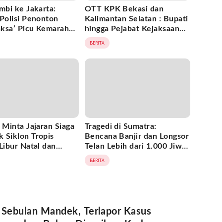
mbi ke Jakarta:
OTT KPK Bekasi dan
‘Polisi Penonton
Kalimantan Selatan : Bupati
ksa’ Picu Kemarahan
hingga Pejabat Kejaksaan
al, Hotman Paris
Terjaring, Puluhan Orang
BERITA
Tangan
Diamankan
 Minta Jajaran Siaga
Tragedi di Sumatra:
 Siklon Tropis
Bencana Banjir dan Longsor
Libur Natal dan
Telan Lebih dari 1.000 Jiwa,
Baru
Ribuan Rumah Hancur dan
BERITA
Upaya Pemulihan Dimulai
 Sebulan Mandek, Terlapor Kasus