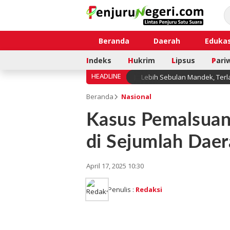
Beranda
Daerah
Edukas
I
ndeks
H
ukrim
L
ipsus
P
ari
HEADLINE
Lebih Sebulan Mandek, Terl
Beranda
Nasional
Kasus Pemalsuan
di Sejumlah Dae
April 17, 2025 10:30
Penulis :
Redaksi