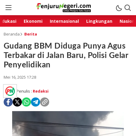
Edukasi
Ekonomi
Internasional
Lingkungan
Nasion
Beranda
Berita
Gudang BBM Diduga Punya Agus
Terbakar di Jalan Baru, Polisi Gelar
Penyelidikan
Mei 16, 2025 17:28
Penulis :
Redaksi