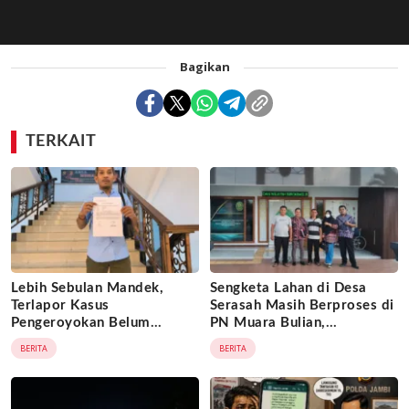
Bagikan
TERKAIT
Lebih Sebulan Mandek,
Sengketa Lahan di Desa
Terlapor Kasus
Serasah Masih Berproses di
Pengeroyokan Belum
PN Muara Bulian,
Diperiksa, Korban Adukan
Penggugat Minta Kepastian
BERITA
BERITA
Penyidik ke Wasidik Polda
Hukum atas Kepemilikan
Jambi
Objek Tanah