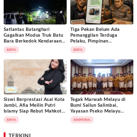
Satlantas Batanghari
Tiga Pekan Belum Ada
Gagalkan Modus Truk Batu
Pemanggilan Terduga
Bara Berkedok Kendaraan
Pelaku, Pimpinan
Ekspedisi, Celah
Tajam24jam.com Minta
BERITA
BERITA
Pengawasan Diduga
Atensi Langsung Kapolda
Dimanfaatkan Oknum
Jambi
Siswi Berprestasi Asal Kota
Tegak Marwah Melayu di
Jambi, Afia Meilin Putri
Bumi Sailun Salimbai,
Islamy Siap Rebut Mahkota
Yayasan Pseko Melayu
Putri Jambi 2026
Jambi Resmi Dikukuhkan:
BERITA
ADVERTORIAL
Satukan Adat, Jaga Warisan
Leluhur
TERKINI