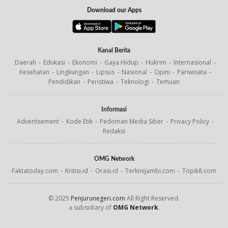
Download our Apps
Kanal Berita
Daerah
Edukasi
Ekonomi
Gaya Hidup
Hukrim
Internasional
Kesehatan
Lingkungan
Lipsus
Nasional
Opini
Pariwisata
Pendidikan
Peristiwa
Teknologi
Temuan
Informasi
Advertisement
Kode Etik
Pedoman Media Siber
Privacy Policy
Redaksi
OMG Network
Faktatoday.com
Kritisi.id
Orasi.id
Terkinijambi.com
Topik8.com
© 2025
Penjurunegeri.com
All Right Reserved.
a subsidiary of
OMG Network
.