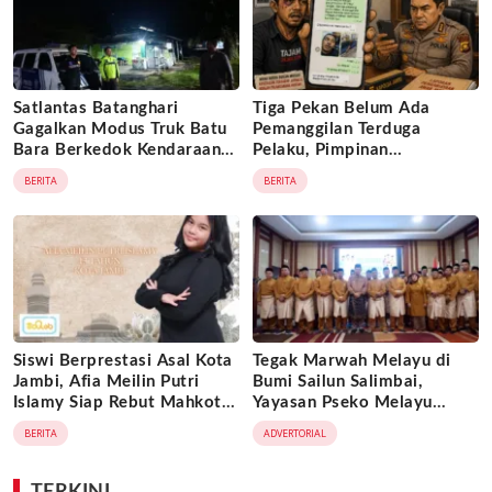
Satlantas Batanghari
Tiga Pekan Belum Ada
Gagalkan Modus Truk Batu
Pemanggilan Terduga
Bara Berkedok Kendaraan
Pelaku, Pimpinan
Ekspedisi, Celah
Tajam24jam.com Minta
BERITA
BERITA
Pengawasan Diduga
Atensi Langsung Kapolda
Dimanfaatkan Oknum
Jambi
Siswi Berprestasi Asal Kota
Tegak Marwah Melayu di
Jambi, Afia Meilin Putri
Bumi Sailun Salimbai,
Islamy Siap Rebut Mahkota
Yayasan Pseko Melayu
Putri Jambi 2026
Jambi Resmi Dikukuhkan:
BERITA
ADVERTORIAL
Satukan Adat, Jaga Warisan
Leluhur
TERKINI