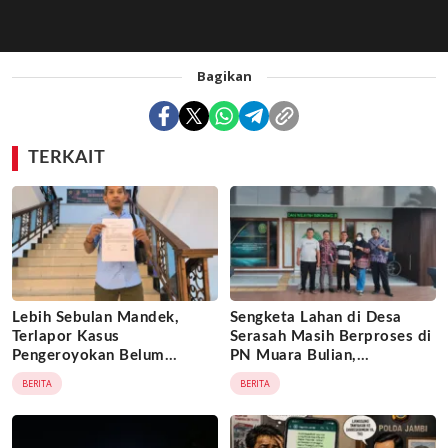
Bagikan
TERKAIT
Lebih Sebulan Mandek,
Sengketa Lahan di Desa
Terlapor Kasus
Serasah Masih Berproses di
Pengeroyokan Belum
PN Muara Bulian,
Diperiksa, Korban Adukan
Penggugat Minta Kepastian
BERITA
BERITA
Penyidik ke Wasidik Polda
Hukum atas Kepemilikan
Jambi
Objek Tanah