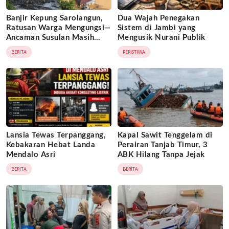
Banjir Kepung Sarolangun,
Dua Wajah Penegakan
Ratusan Warga Mengungsi—
Sistem di Jambi yang
Ancaman Susulan Masih
Mengusik Nurani Publik
Mengintai
BERITA
PERISTIWA
Lansia Tewas Terpanggang,
Kapal Sawit Tenggelam di
Kebakaran Hebat Landa
Perairan Tanjab Timur, 3
Mendalo Asri
ABK Hilang Tanpa Jejak
BERITA
BERITA