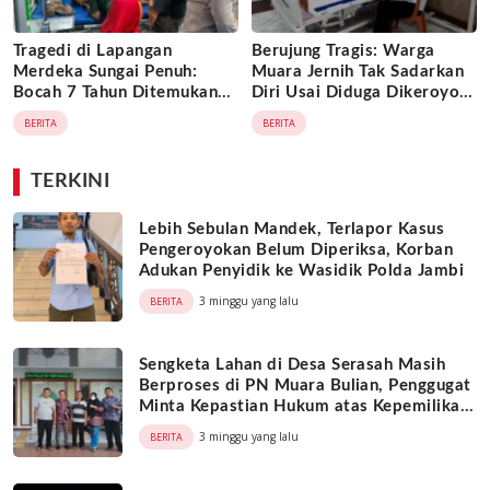
Tragedi di Lapangan
Berujung Tragis: Warga
Merdeka Sungai Penuh:
Muara Jernih Tak Sadarkan
Bocah 7 Tahun Ditemukan
Diri Usai Diduga Dikeroyok
Tak Bernyawa di Dalam
Oknum ASN dan Honorer di
BERITA
BERITA
Istana Balon yang Sudah
SMPN 32 Merangin
Dilipat
TERKINI
Lebih Sebulan Mandek, Terlapor Kasus
Pengeroyokan Belum Diperiksa, Korban
Adukan Penyidik ke Wasidik Polda Jambi
3 minggu yang lalu
BERITA
Sengketa Lahan di Desa Serasah Masih
Berproses di PN Muara Bulian, Penggugat
Minta Kepastian Hukum atas Kepemilikan
Objek Tanah
3 minggu yang lalu
BERITA