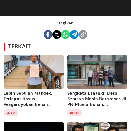
Bagikan
TERKAIT
Lebih Sebulan Mandek,
Sengketa Lahan di Desa
Terlapor Kasus
Serasah Masih Berproses di
Pengeroyokan Belum
PN Muara Bulian,
Diperiksa, Korban Adukan
Penggugat Minta Kepastian
BERITA
BERITA
Penyidik ke Wasidik Polda
Hukum atas Kepemilikan
Jambi
Objek Tanah