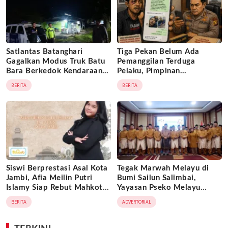
Satlantas Batanghari
Tiga Pekan Belum Ada
Gagalkan Modus Truk Batu
Pemanggilan Terduga
Bara Berkedok Kendaraan
Pelaku, Pimpinan
Ekspedisi, Celah
Tajam24jam.com Minta
BERITA
BERITA
Pengawasan Diduga
Atensi Langsung Kapolda
Dimanfaatkan Oknum
Jambi
Siswi Berprestasi Asal Kota
Tegak Marwah Melayu di
Jambi, Afia Meilin Putri
Bumi Sailun Salimbai,
Islamy Siap Rebut Mahkota
Yayasan Pseko Melayu
Putri Jambi 2026
Jambi Resmi Dikukuhkan:
BERITA
ADVERTORIAL
Satukan Adat, Jaga Warisan
Leluhur