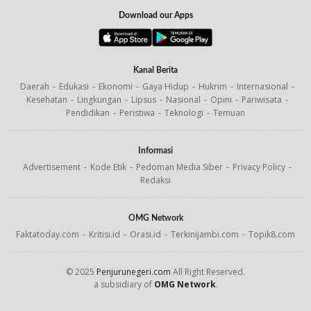
Download our Apps
Kanal Berita
Daerah
Edukasi
Ekonomi
Gaya Hidup
Hukrim
Internasional
Kesehatan
Lingkungan
Lipsus
Nasional
Opini
Pariwisata
Pendidikan
Peristiwa
Teknologi
Temuan
Informasi
Advertisement
Kode Etik
Pedoman Media Siber
Privacy Policy
Redaksi
OMG Network
Faktatoday.com
Kritisi.id
Orasi.id
Terkinijambi.com
Topik8.com
© 2025
Penjurunegeri.com
All Right Reserved.
a subsidiary of
OMG Network
.