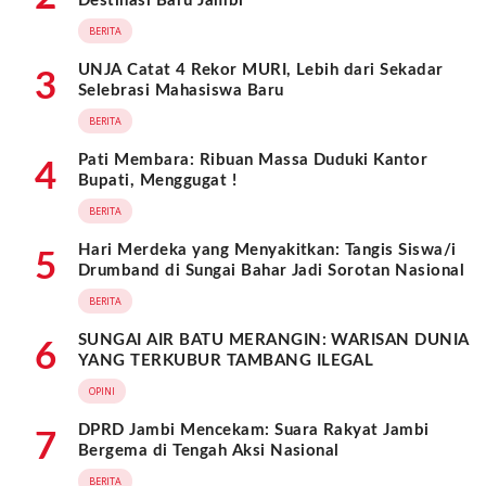
Destinasi Baru Jambi
BERITA
UNJA Catat 4 Rekor MURI, Lebih dari Sekadar
3
Selebrasi Mahasiswa Baru
BERITA
Pati Membara: Ribuan Massa Duduki Kantor
4
Bupati, Menggugat !
BERITA
Hari Merdeka yang Menyakitkan: Tangis Siswa/i
5
Drumband di Sungai Bahar Jadi Sorotan Nasional
BERITA
SUNGAI AIR BATU MERANGIN: WARISAN DUNIA
6
YANG TERKUBUR TAMBANG ILEGAL
OPINI
DPRD Jambi Mencekam: Suara Rakyat Jambi
7
Bergema di Tengah Aksi Nasional
BERITA