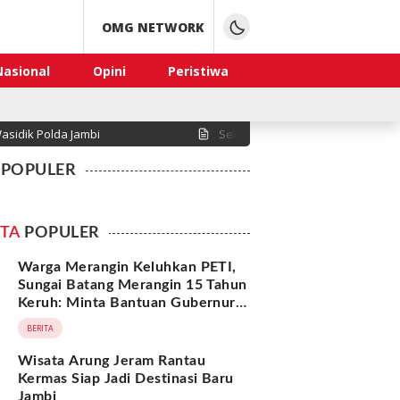
OMG NETWORK
Nasional
Opini
Peristiwa
asidik Polda Jambi
Sengketa Lahan di Desa Serasah
POPULER
ITA
POPULER
Warga Merangin Keluhkan PETI,
Sungai Batang Merangin 15 Tahun
Keruh: Minta Bantuan Gubernur
Jawa Barat
BERITA
Wisata Arung Jeram Rantau
Kermas Siap Jadi Destinasi Baru
Jambi