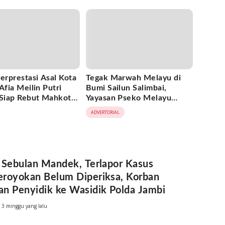
Tanah
Dimanfaatkan Oknum
erprestasi Asal Kota
Tegak Marwah Melayu di
Afia Meilin Putri
Bumi Sailun Salimbai,
 Siap Rebut Mahkota
Yayasan Pseko Melayu
Jambi 2026
Jambi Resmi Dikukuhkan:
ADVERTORIAL
Satukan Adat, Jaga Warisan
Leluhur
 Sebulan Mandek, Terlapor Kasus
royokan Belum Diperiksa, Korban
n Penyidik ke Wasidik Polda Jambi
3 minggu yang lalu