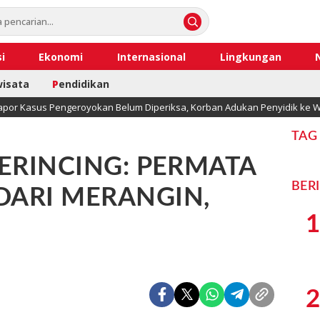
i
Ekonomi
Internasional
Lingkungan
wisata
P
endidikan
apor Kasus Pengeroyokan Belum Diperiksa, Korban Adukan Penyidik ke W
TAG
GERINCING: PERMATA
BER
DARI MERANGIN,
1
2