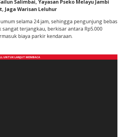
ailun Salimbai, Yayasan Pseko Melayu Jambi
, Jaga Warisan Leluhur
uk umum selama 24 jam, sehingga pengunjung bebas
k sangat terjangkau, berkisar antara Rp5.000
rmasuk biaya parkir kendaraan.