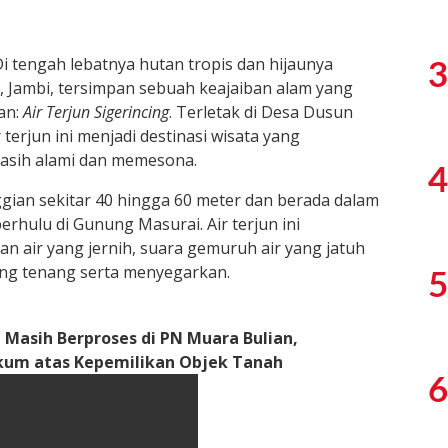
i tengah lebatnya hutan tropis dan hijaunya
3
Jambi, tersimpan sebuah keajaiban alam yang
an:
Air Terjun Sigerincing
. Terletak di Desa Dusun
erjun ini menjadi destinasi wisata yang
asih alami dan memesona.
4
nggian sekitar 40 hingga 60 meter dan berada dalam
rhulu di Gunung Masurai. Air terjun ini
 air yang jernih, suara gemuruh air yang jatuh
ang tenang serta menyegarkan.
5
 Masih Berproses di PN Muara Bulian,
kum atas Kepemilikan Objek Tanah
6