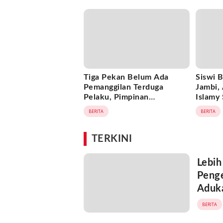
Jambi
Objek 
Tiga Pekan Belum Ada
Siswi B
Pemanggilan Terduga
Jambi, 
Pelaku, Pimpinan
Islamy
Tajam24jam.com Minta
Putri 
BERITA
BERITA
Atensi Langsung Kapolda
Jambi
TERKINI
Lebih
Penge
Aduka
BERITA