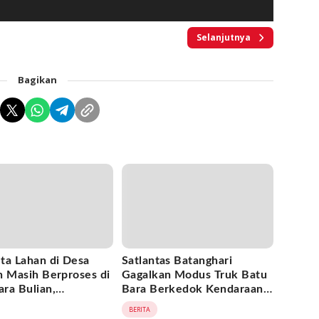
Selanjutnya
Bagikan
ta Lahan di Desa
Satlantas Batanghari
h Masih Berproses di
Gagalkan Modus Truk Batu
ra Bulian,
Bara Berkedok Kendaraan
gat Minta Kepastian
Ekspedisi, Celah
BERITA
atas Kepemilikan
Pengawasan Diduga