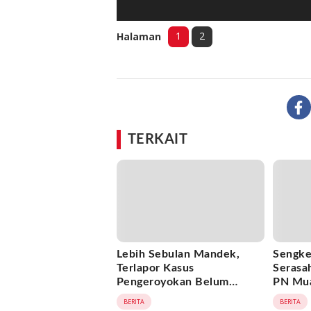
1
2
Halaman
TERKAIT
Lebih Sebulan Mandek,
Sengke
Terlapor Kasus
Serasa
Pengeroyokan Belum
PN Mua
Diperiksa, Korban Adukan
Penggu
BERITA
BERITA
Penyidik ke Wasidik Polda
Hukum 