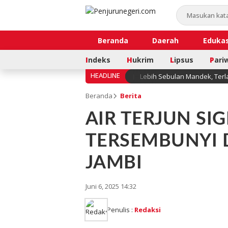
Beranda
Daerah
Edukas
I
ndeks
H
ukrim
L
ipsus
P
ari
HEADLINE
Lebih Sebulan Mandek, Terl
Beranda
Berita
AIR TERJUN SI
TERSEMBUNYI 
JAMBI
Juni 6, 2025 14:32
Penulis :
Redaksi