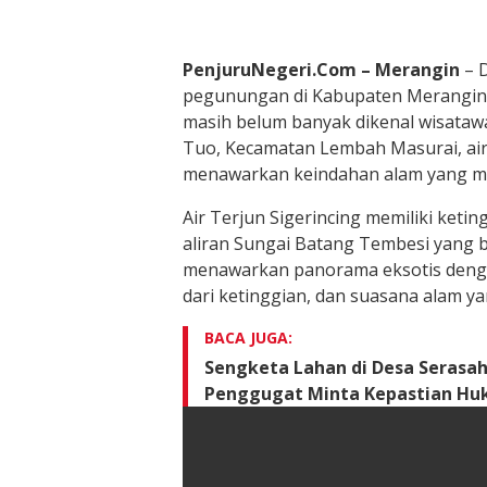
PenjuruNegeri.Com –
Merangin
– D
pegunungan di Kabupaten Merangin, 
masih belum banyak dikenal wisataw
Tuo, Kecamatan Lembah Masurai, air t
menawarkan keindahan alam yang m
Air Terjun Sigerincing memiliki keti
aliran Sungai Batang Tembesi yang be
menawarkan panorama eksotis dengan
dari ketinggian, dan suasana alam y
BACA JUGA:
Sengketa Lahan di Desa Serasah
Penggugat Minta Kepastian Hu