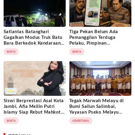
Satlantas Batanghari
Tiga Pekan Belum Ada
Gagalkan Modus Truk Batu
Pemanggilan Terduga
Bara Berkedok Kendaraan
Pelaku, Pimpinan
Ekspedisi, Celah
Tajam24jam.com Minta
BERITA
BERITA
Pengawasan Diduga
Atensi Langsung Kapolda
Dimanfaatkan Oknum
Jambi
Siswi Berprestasi Asal Kota
Tegak Marwah Melayu di
Jambi, Afia Meilin Putri
Bumi Sailun Salimbai,
Islamy Siap Rebut Mahkota
Yayasan Pseko Melayu
Putri Jambi 2026
Jambi Resmi Dikukuhkan:
BERITA
ADVERTORIAL
Satukan Adat, Jaga Warisan
Leluhur