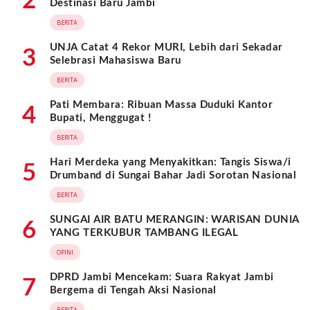
2
Destinasi Baru Jambi
BERITA
UNJA Catat 4 Rekor MURI, Lebih dari Sekadar
3
Selebrasi Mahasiswa Baru
BERITA
Pati Membara: Ribuan Massa Duduki Kantor
4
Bupati, Menggugat !
BERITA
Hari Merdeka yang Menyakitkan: Tangis Siswa/i
5
Drumband di Sungai Bahar Jadi Sorotan Nasional
BERITA
SUNGAI AIR BATU MERANGIN: WARISAN DUNIA
6
YANG TERKUBUR TAMBANG ILEGAL
OPINI
DPRD Jambi Mencekam: Suara Rakyat Jambi
7
Bergema di Tengah Aksi Nasional
BERITA