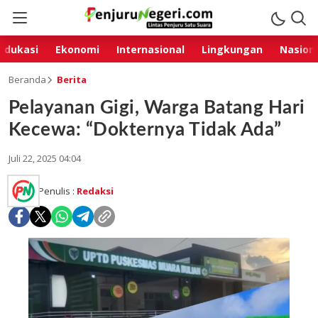
Edukasi
Ekonomi
Internasional
Lingkungan
Nasion
Beranda
Berita
Pelayanan Gigi, Warga Batang Hari
Kecewa: “Dokternya Tidak Ada”
Juli 22, 2025 04:04
Penulis :
Redaksi