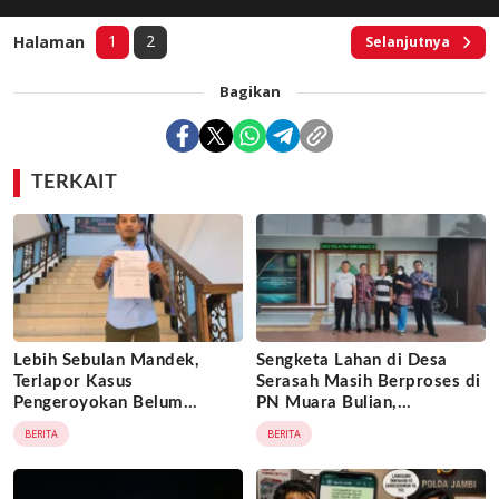
1
2
Halaman
Selanjutnya
Bagikan
TERKAIT
Lebih Sebulan Mandek,
Sengketa Lahan di Desa
Terlapor Kasus
Serasah Masih Berproses di
Pengeroyokan Belum
PN Muara Bulian,
Diperiksa, Korban Adukan
Penggugat Minta Kepastian
BERITA
BERITA
Penyidik ke Wasidik Polda
Hukum atas Kepemilikan
Jambi
Objek Tanah