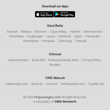
Download our Apps
Kanal Berita
Daerah
Edukasi
Ekonomi
Gaya Hidup
Hukrim
Internasional
Kesehatan
Lingkungan
Lipsus
Nasional
Opini
Pariwisata
Pendidikan
Peristiwa
Teknologi
Temuan
Informasi
Advertisement
Kode Etik
Pedoman Media Siber
Privacy Policy
Redaksi
OMG Network
Faktatoday.com
Kritisi.id
Orasi.id
Terkinijambi.com
Topik8.com
© 2025
Penjurunegeri.com
All Right Reserved.
a subsidiary of
OMG Network
.