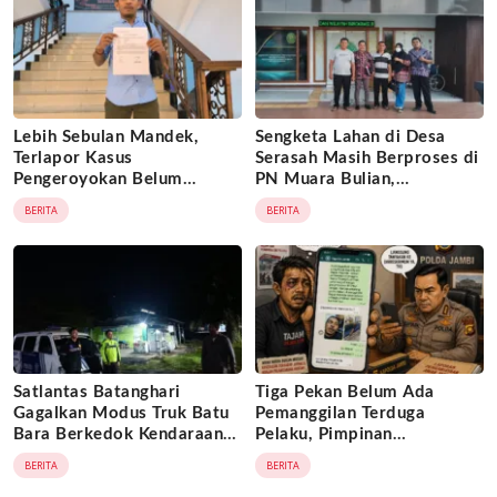
Lebih Sebulan Mandek,
Sengketa Lahan di Desa
Terlapor Kasus
Serasah Masih Berproses di
Pengeroyokan Belum
PN Muara Bulian,
Diperiksa, Korban Adukan
Penggugat Minta Kepastian
BERITA
BERITA
Penyidik ke Wasidik Polda
Hukum atas Kepemilikan
Jambi
Objek Tanah
Satlantas Batanghari
Tiga Pekan Belum Ada
Gagalkan Modus Truk Batu
Pemanggilan Terduga
Bara Berkedok Kendaraan
Pelaku, Pimpinan
Ekspedisi, Celah
Tajam24jam.com Minta
BERITA
BERITA
Pengawasan Diduga
Atensi Langsung Kapolda