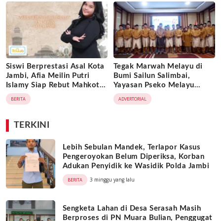
Dimanfaatkan Oknum
Jambi
Siswi Berprestasi Asal Kota
Tegak Marwah Melayu di
Jambi, Afia Meilin Putri
Bumi Sailun Salimbai,
Islamy Siap Rebut Mahkota
Yayasan Pseko Melayu
Putri Jambi 2026
Jambi Resmi Dikukuhkan:
BERITA
ADVERTORIAL
Satukan Adat, Jaga Warisan
Leluhur
TERKINI
Lebih Sebulan Mandek, Terlapor Kasus
Pengeroyokan Belum Diperiksa, Korban
Adukan Penyidik ke Wasidik Polda Jambi
3 minggu yang lalu
BERITA
Sengketa Lahan di Desa Serasah Masih
Berproses di PN Muara Bulian, Penggugat