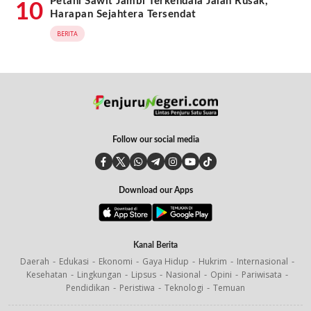
Petani Sawit Jambi Terkendala Jalan Rusak,
10
Harapan Sejahtera Tersendat
BERITA
Follow our social media
Download our Apps
Kanal Berita
Daerah
Edukasi
Ekonomi
Gaya Hidup
Hukrim
Internasional
Kesehatan
Lingkungan
Lipsus
Nasional
Opini
Pariwisata
Pendidikan
Peristiwa
Teknologi
Temuan