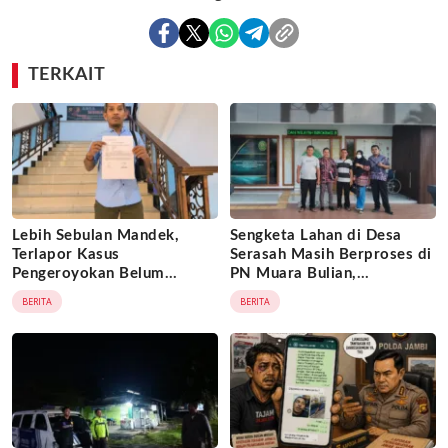
TERKAIT
Lebih Sebulan Mandek,
Sengketa Lahan di Desa
Terlapor Kasus
Serasah Masih Berproses di
Pengeroyokan Belum
PN Muara Bulian,
Diperiksa, Korban Adukan
Penggugat Minta Kepastian
BERITA
BERITA
Penyidik ke Wasidik Polda
Hukum atas Kepemilikan
Jambi
Objek Tanah