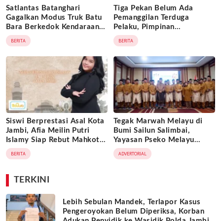
Satlantas Batanghari
Tiga Pekan Belum Ada
Gagalkan Modus Truk Batu
Pemanggilan Terduga
Bara Berkedok Kendaraan
Pelaku, Pimpinan
Ekspedisi, Celah
Tajam24jam.com Minta
BERITA
BERITA
Pengawasan Diduga
Atensi Langsung Kapolda
Dimanfaatkan Oknum
Jambi
Siswi Berprestasi Asal Kota
Tegak Marwah Melayu di
Jambi, Afia Meilin Putri
Bumi Sailun Salimbai,
Islamy Siap Rebut Mahkota
Yayasan Pseko Melayu
Putri Jambi 2026
Jambi Resmi Dikukuhkan:
BERITA
ADVERTORIAL
Satukan Adat, Jaga Warisan
Leluhur
TERKINI
Lebih Sebulan Mandek, Terlapor Kasus
Pengeroyokan Belum Diperiksa, Korban
Adukan Penyidik ke Wasidik Polda Jambi