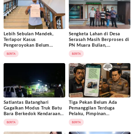
Lebih Sebulan Mandek,
Sengketa Lahan di Desa
Terlapor Kasus
Serasah Masih Berproses di
Pengeroyokan Belum
PN Muara Bulian,
Diperiksa, Korban Adukan
Penggugat Minta Kepastian
BERITA
BERITA
Penyidik ke Wasidik Polda
Hukum atas Kepemilikan
Jambi
Objek Tanah
Satlantas Batanghari
Tiga Pekan Belum Ada
Gagalkan Modus Truk Batu
Pemanggilan Terduga
Bara Berkedok Kendaraan
Pelaku, Pimpinan
Ekspedisi, Celah
Tajam24jam.com Minta
BERITA
BERITA
Pengawasan Diduga
Atensi Langsung Kapolda
Dimanfaatkan Oknum
Jambi