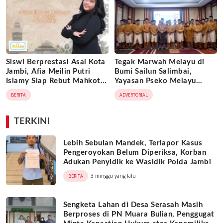
Siswi Berprestasi Asal Kota
Tegak Marwah Melayu di
Jambi, Afia Meilin Putri
Bumi Sailun Salimbai,
Islamy Siap Rebut Mahkota
Yayasan Pseko Melayu
Putri Jambi 2026
Jambi Resmi Dikukuhkan:
BERITA
ADVERTORIAL
Satukan Adat, Jaga Warisan
Leluhur
TERKINI
Lebih Sebulan Mandek, Terlapor Kasus
Pengeroyokan Belum Diperiksa, Korban
Adukan Penyidik ke Wasidik Polda Jambi
3 minggu yang lalu
BERITA
Sengketa Lahan di Desa Serasah Masih
Berproses di PN Muara Bulian, Penggugat