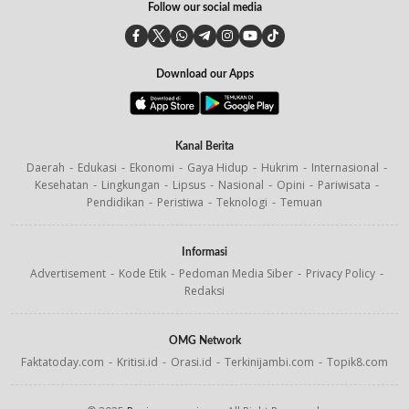
Follow our social media
Download our Apps
Kanal Berita
Daerah
Edukasi
Ekonomi
Gaya Hidup
Hukrim
Internasional
Kesehatan
Lingkungan
Lipsus
Nasional
Opini
Pariwisata
Pendidikan
Peristiwa
Teknologi
Temuan
Informasi
Advertisement
Kode Etik
Pedoman Media Siber
Privacy Policy
Redaksi
OMG Network
Faktatoday.com
Kritisi.id
Orasi.id
Terkinijambi.com
Topik8.com