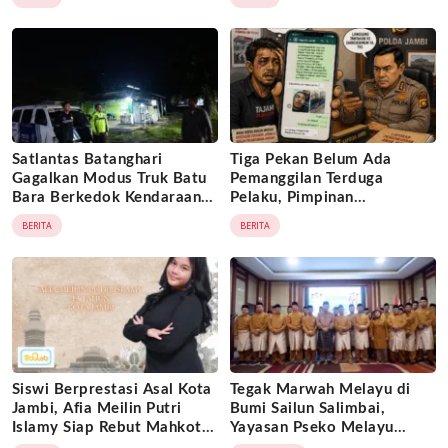
Penyidik ke Wasidik Polda
Hukum atas Kepemilikan
Jambi
Objek Tanah
Satlantas Batanghari
Tiga Pekan Belum Ada
Gagalkan Modus Truk Batu
Pemanggilan Terduga
Bara Berkedok Kendaraan
Pelaku, Pimpinan
Ekspedisi, Celah
Tajam24jam.com Minta
BERITA
BERITA
Pengawasan Diduga
Atensi Langsung Kapolda
Dimanfaatkan Oknum
Jambi
Siswi Berprestasi Asal Kota
Tegak Marwah Melayu di
Jambi, Afia Meilin Putri
Bumi Sailun Salimbai,
Islamy Siap Rebut Mahkota
Yayasan Pseko Melayu
Putri Jambi 2026
Jambi Resmi Dikukuhkan: