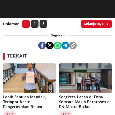
1
2
3
Halaman
Selanjutnya
Bagikan
TERKAIT
Lebih Sebulan Mandek,
Sengketa Lahan di Desa
Terlapor Kasus
Serasah Masih Berproses di
Pengeroyokan Belum
PN Muara Bulian,
Diperiksa, Korban Adukan
Penggugat Minta Kepastian
BERITA
BERITA