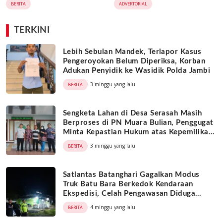
BERITA
ADVERTORIAL
Satukan Adat, Jaga Warisan
Leluhur
TERKINI
Lebih Sebulan Mandek, Terlapor Kasus
Pengeroyokan Belum Diperiksa, Korban
Adukan Penyidik ke Wasidik Polda Jambi
3 minggu yang lalu
BERITA
Sengketa Lahan di Desa Serasah Masih
Berproses di PN Muara Bulian, Penggugat
Minta Kepastian Hukum atas Kepemilikan
Objek Tanah
3 minggu yang lalu
BERITA
Satlantas Batanghari Gagalkan Modus
Truk Batu Bara Berkedok Kendaraan
Ekspedisi, Celah Pengawasan Diduga
Dimanfaatkan Oknum
4 minggu yang lalu
BERITA