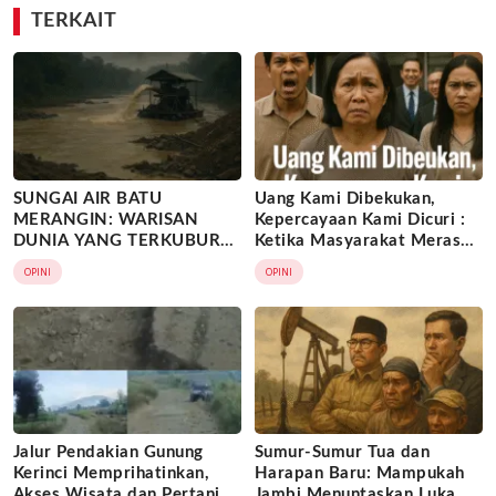
TERKAIT
SUNGAI AIR BATU
Uang Kami Dibekukan,
MERANGIN: WARISAN
Kepercayaan Kami Dicuri :
DUNIA YANG TERKUBUR
Ketika Masyarakat Merasa
TAMBANG ILEGAL
Dirugikan dan Mulai Hilang
OPINI
OPINI
Kepercayaan dari Kebijakan
Sepihak
Jalur Pendakian Gunung
Sumur-Sumur Tua dan
Kerinci Memprihatinkan,
Harapan Baru: Mampukah
Akses Wisata dan Pertanian
Jambi Menuntaskan Luka