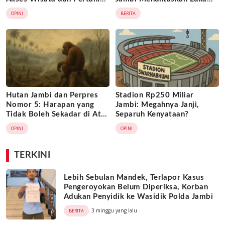
Terganggu
Lama?
OPINI
BERITA
Hutan Jambi dan Perpres
Stadion Rp250 Miliar
Nomor 5: Harapan yang
Jambi: Megahnya Janji,
Tidak Boleh Sekadar di Atas
Separuh Kenyataan?
Kertas
OPINI
OPINI
TERKINI
Lebih Sebulan Mandek, Terlapor Kasus
Pengeroyokan Belum Diperiksa, Korban
Adukan Penyidik ke Wasidik Polda Jambi
3 minggu yang lalu
BERITA