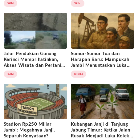
TAMBANG ILEGAL
Dirugikan dan Mulai Hilang
OPINI
OPINI
Kepercayaan dari Kebijakan
Sepihak
Jalur Pendakian Gunung
Sumur-Sumur Tua dan
Kerinci Memprihatinkan,
Harapan Baru: Mampukah
Akses Wisata dan Pertanian
Jambi Menuntaskan Luka
Terganggu
Lama?
OPINI
BERITA
Stadion Rp250 Miliar
Kubangan Janji di Tanjung
Jambi: Megahnya Janji,
Jabung Timur: Ketika Jalan
Separuh Kenyataan?
Rusak Menjadi Luka Kolektif