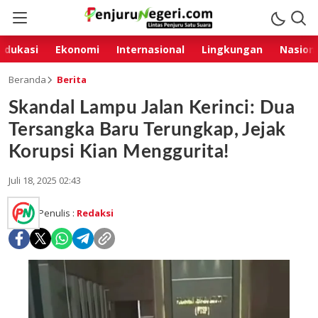
Edukasi
Ekonomi
Internasional
Lingkungan
Nasion
Beranda
Berita
Skandal Lampu Jalan Kerinci: Dua
Tersangka Baru Terungkap, Jejak
Korupsi Kian Menggurita!
Juli 18, 2025 02:43
Penulis :
Redaksi