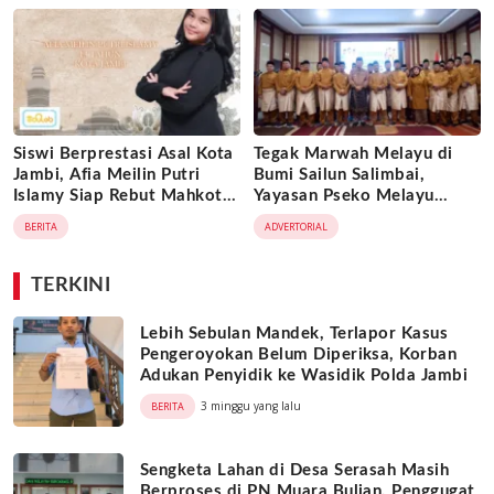
Dimanfaatkan Oknum
Jambi
Siswi Berprestasi Asal Kota
Tegak Marwah Melayu di
Jambi, Afia Meilin Putri
Bumi Sailun Salimbai,
Islamy Siap Rebut Mahkota
Yayasan Pseko Melayu
Putri Jambi 2026
Jambi Resmi Dikukuhkan:
BERITA
ADVERTORIAL
Satukan Adat, Jaga Warisan
Leluhur
TERKINI
Lebih Sebulan Mandek, Terlapor Kasus
Pengeroyokan Belum Diperiksa, Korban
Adukan Penyidik ke Wasidik Polda Jambi
3 minggu yang lalu
BERITA
Sengketa Lahan di Desa Serasah Masih
Berproses di PN Muara Bulian, Penggugat