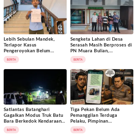
Lebih Sebulan Mandek,
Sengketa Lahan di Desa
Terlapor Kasus
Serasah Masih Berproses di
Pengeroyokan Belum
PN Muara Bulian,
Diperiksa, Korban Adukan
Penggugat Minta Kepastian
BERITA
BERITA
Penyidik ke Wasidik Polda
Hukum atas Kepemilikan
Jambi
Objek Tanah
Satlantas Batanghari
Tiga Pekan Belum Ada
Gagalkan Modus Truk Batu
Pemanggilan Terduga
Bara Berkedok Kendaraan
Pelaku, Pimpinan
Ekspedisi, Celah
Tajam24jam.com Minta
BERITA
BERITA
Pengawasan Diduga
Atensi Langsung Kapolda