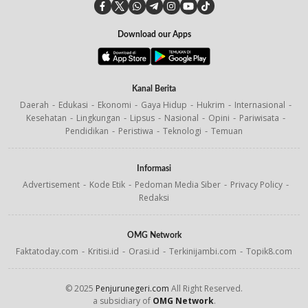
Download our Apps
Kanal Berita
Daerah
Edukasi
Ekonomi
Gaya Hidup
Hukrim
Internasional
Kesehatan
Lingkungan
Lipsus
Nasional
Opini
Pariwisata
Pendidikan
Peristiwa
Teknologi
Temuan
Informasi
Advertisement
Kode Etik
Pedoman Media Siber
Privacy Policy
Redaksi
OMG Network
Faktatoday.com
Kritisi.id
Orasi.id
Terkinijambi.com
Topik8.com
© 2025
Penjurunegeri.com
All Right Reserved.
a subsidiary of
OMG Network
.