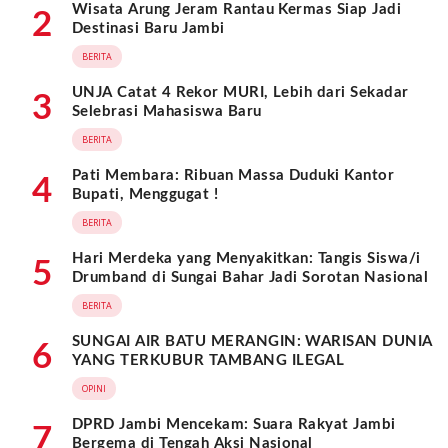
Wisata Arung Jeram Rantau Kermas Siap Jadi
2
Destinasi Baru Jambi
BERITA
UNJA Catat 4 Rekor MURI, Lebih dari Sekadar
3
Selebrasi Mahasiswa Baru
BERITA
Pati Membara: Ribuan Massa Duduki Kantor
4
Bupati, Menggugat !
BERITA
Hari Merdeka yang Menyakitkan: Tangis Siswa/i
5
Drumband di Sungai Bahar Jadi Sorotan Nasional
BERITA
SUNGAI AIR BATU MERANGIN: WARISAN DUNIA
6
YANG TERKUBUR TAMBANG ILEGAL
OPINI
DPRD Jambi Mencekam: Suara Rakyat Jambi
7
Bergema di Tengah Aksi Nasional