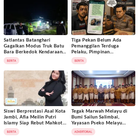
Satlantas Batanghari
Tiga Pekan Belum Ada
Gagalkan Modus Truk Batu
Pemanggilan Terduga
Bara Berkedok Kendaraan
Pelaku, Pimpinan
Ekspedisi, Celah
Tajam24jam.com Minta
BERITA
BERITA
Pengawasan Diduga
Atensi Langsung Kapolda
Dimanfaatkan Oknum
Jambi
Siswi Berprestasi Asal Kota
Tegak Marwah Melayu di
Jambi, Afia Meilin Putri
Bumi Sailun Salimbai,
Islamy Siap Rebut Mahkota
Yayasan Pseko Melayu
Putri Jambi 2026
Jambi Resmi Dikukuhkan:
BERITA
ADVERTORIAL
Satukan Adat, Jaga Warisan