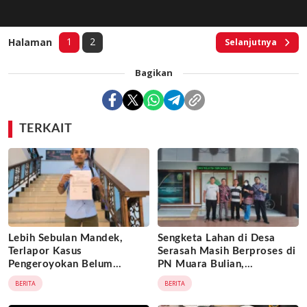
1
2
Halaman
Selanjutnya
Bagikan
TERKAIT
Lebih Sebulan Mandek,
Sengketa Lahan di Desa
Terlapor Kasus
Serasah Masih Berproses di
Pengeroyokan Belum
PN Muara Bulian,
Diperiksa, Korban Adukan
Penggugat Minta Kepastian
BERITA
BERITA
Penyidik ke Wasidik Polda
Hukum atas Kepemilikan
Jambi
Objek Tanah