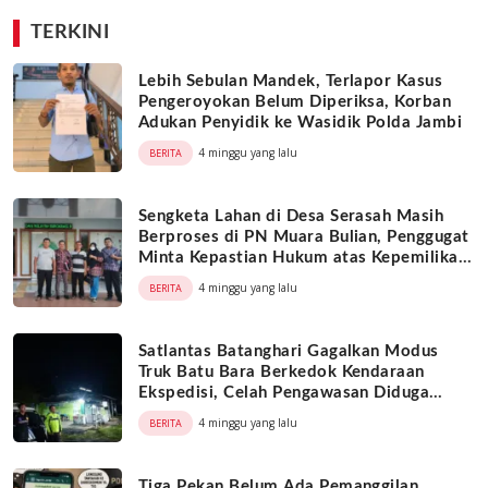
Leluhur
TERKINI
Lebih Sebulan Mandek, Terlapor Kasus
Pengeroyokan Belum Diperiksa, Korban
Adukan Penyidik ke Wasidik Polda Jambi
4 minggu yang lalu
BERITA
Sengketa Lahan di Desa Serasah Masih
Berproses di PN Muara Bulian, Penggugat
Minta Kepastian Hukum atas Kepemilikan
Objek Tanah
4 minggu yang lalu
BERITA
Satlantas Batanghari Gagalkan Modus
Truk Batu Bara Berkedok Kendaraan
Ekspedisi, Celah Pengawasan Diduga
Dimanfaatkan Oknum
4 minggu yang lalu
BERITA
Tiga Pekan Belum Ada Pemanggilan