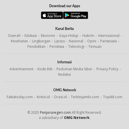
Download our Apps
Kanal Berita
Daerah
Edukasi
Ekonomi
Gaya Hidup
Hukrim
Internasional
Kesehatan
Lingkungan
Lipsus
Nasional
Opini
Pariwisata
Pendidikan
Peristiwa
Teknologi
Temuan
Informasi
Advertisement
Kode Etik
Pedoman Media Siber
Privacy Policy
Redaksi
OMG Network
Faktatoday.com
Kritisi.id
Orasi.id
Terkinijambi.com
Topik8.com
© 2025
Penjurunegeri.com
All Right Reserved.
a subsidiary of
OMG Network
.