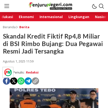
Edukasi
Ekonomi
Internasional
Lingkungan
Nasion
Beranda
Berita
Skandal Kredit Fiktif Rp4,8 Miliar
di BSI Rimbo Bujang: Dua Pegawai
Resmi Jadi Tersangka
Agustus 1, 2025 11:59
Penulis :
Redaksi