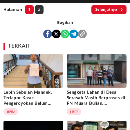
1
2
Halaman
Selanjutnya
Bagikan
TERKAIT
Lebih Sebulan Mandek,
Sengketa Lahan di Desa
Terlapor Kasus
Serasah Masih Berproses di
Pengeroyokan Belum
PN Muara Bulian,
Diperiksa, Korban Adukan
Penggugat Minta Kepastian
BERITA
BERITA
Penyidik ke Wasidik Polda
Hukum atas Kepemilikan
Jambi
Objek Tanah