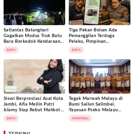
Satlantas Batanghari
Tiga Pekan Belum Ada
Gagalkan Modus Truk Batu
Pemanggilan Terduga
Bara Berkedok Kendaraan
Pelaku, Pimpinan
Ekspedisi, Celah
Tajam24jam.com Minta
BERITA
BERITA
Pengawasan Diduga
Atensi Langsung Kapolda
Dimanfaatkan Oknum
Jambi
Siswi Berprestasi Asal Kota
Tegak Marwah Melayu di
Jambi, Afia Meilin Putri
Bumi Sailun Salimbai,
Islamy Siap Rebut Mahkota
Yayasan Pseko Melayu
Putri Jambi 2026
Jambi Resmi Dikukuhkan:
BERITA
ADVERTORIAL
Satukan Adat, Jaga Warisan
Leluhur