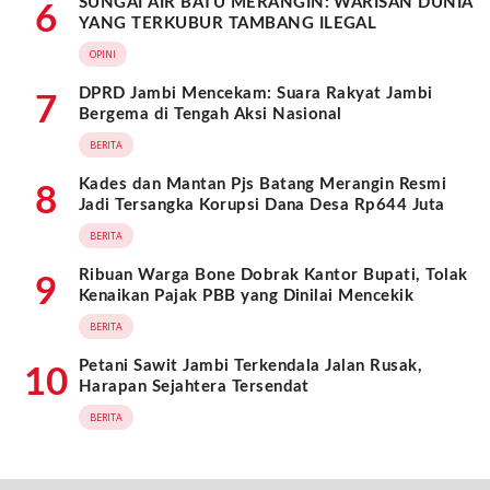
SUNGAI AIR BATU MERANGIN: WARISAN DUNIA
6
YANG TERKUBUR TAMBANG ILEGAL
OPINI
DPRD Jambi Mencekam: Suara Rakyat Jambi
7
Bergema di Tengah Aksi Nasional
BERITA
Kades dan Mantan Pjs Batang Merangin Resmi
8
Jadi Tersangka Korupsi Dana Desa Rp644 Juta
BERITA
Ribuan Warga Bone Dobrak Kantor Bupati, Tolak
9
Kenaikan Pajak PBB yang Dinilai Mencekik
BERITA
Petani Sawit Jambi Terkendala Jalan Rusak,
10
Harapan Sejahtera Tersendat
BERITA