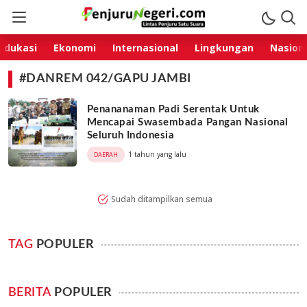
Penjurunegeri.com
Lintas Penjuru, Satu Suara!
Edukasi
Ekonomi
Internasional
Lingkungan
Nasion
#DANREM 042/GAPU JAMBI
Penananaman Padi Serentak Untuk
Mencapai Swasembada Pangan Nasional
Seluruh Indonesia
1 tahun yang lalu
DAERAH
Sudah ditampilkan semua
TAG
POPULER
BERITA
POPULER